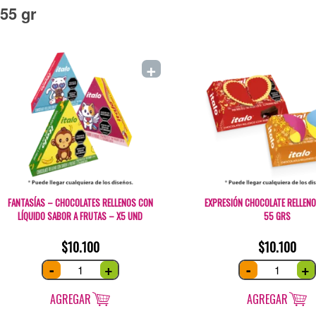
55 gr
+
FANTASÍAS – CHOCOLATES RELLENOS CON
EXPRESIÓN CHOCOLATE RELLEN
LÍQUIDO SABOR A FRUTAS – X5 UND
55 GRS
$
10.100
$
10.100
Fantasías
Expresión
-
+
-
+
-
Chocolate
Chocolates
relleno
rellenos
estuche
con
55
AGREGAR
AGREGAR
líquido
grs
sabor
quantity