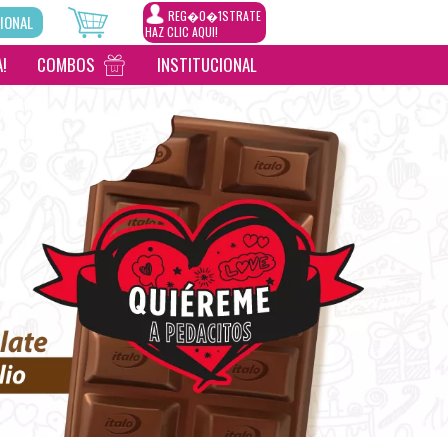
REG�0�1STRATE
IONAL
HAZ CLIC AQUI!
!
COMBOS
INSTITUCIONAL