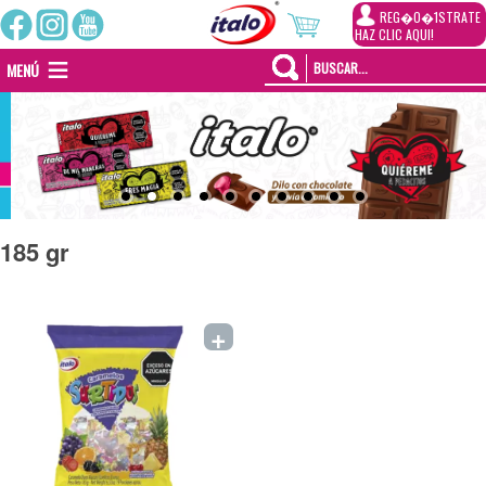
REG�0�1STRATE
HAZ CLIC AQUI!
MENÚ
185 gr
+