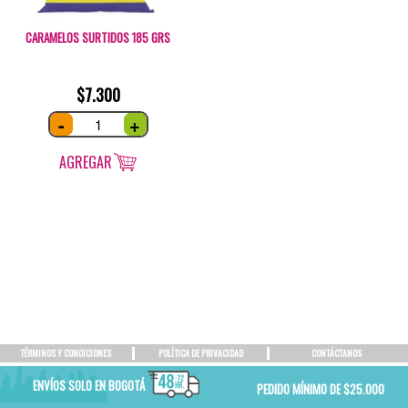
CARAMELOS SURTIDOS 185 GRS
$
7.300
Caramelos
-
+
surtidos
185
grs
quantity
AGREGAR
TÉRMINOS Y CONDICIONES
POLÍTICA DE PRIVACIDAD
CONTÁCTANOS
ENVÍOS SOLO EN BOGOTÁ
PEDIDO MÍNIMO DE $25.000