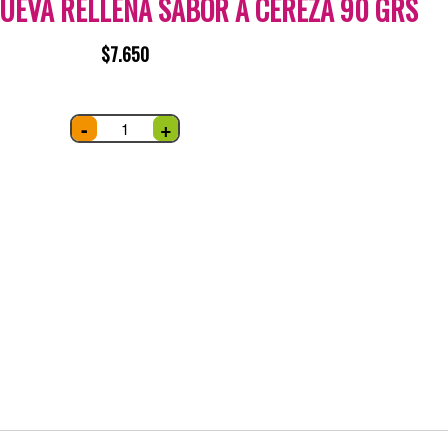
UEVA RELLENA SABOR A CEREZA 90 GRS
$
7.650
CHOCOLATINA
-
+
NUEVA
RELLENA
SABOR
A
CEREZA
90
grs
quantity