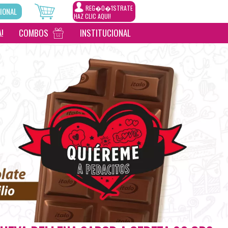
REG�0�1STRATE
IONAL
HAZ CLIC AQUI!
!
COMBOS
INSTITUCIONAL