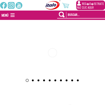
REG�0�1STRATE
HAZ CLIC AQUI!
MENÚ