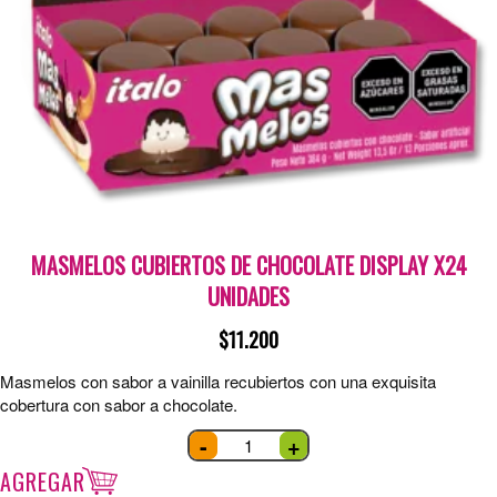
MASMELOS CUBIERTOS DE CHOCOLATE DISPLAY X24
UNIDADES
$
11.200
Masmelos con sabor a vainilla recubiertos con una exquisita
cobertura con sabor a chocolate.
Masmelos
-
+
cubiertos
de
chocolate
AGREGAR
display