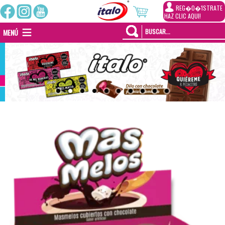
REG�0�1STRATE
HAZ CLIC AQUI!
MENÚ