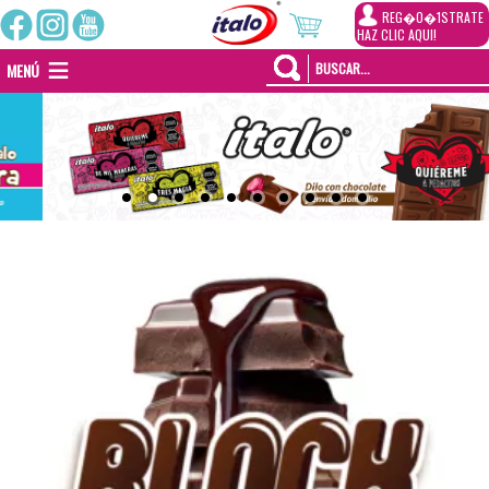
REG�0�1STRATE
HAZ CLIC AQUI!
MENÚ