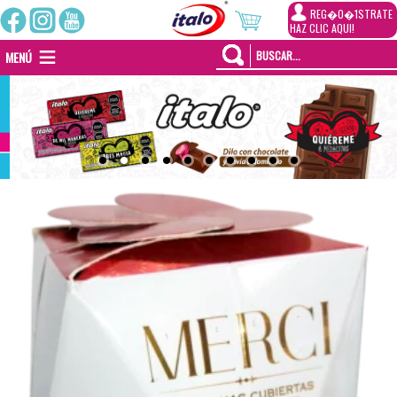
REG�0�1STRATE
HAZ CLIC AQUI!
MENÚ