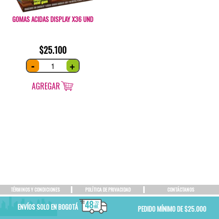
GOMAS ACIDAS DISPLAY X36 UND
$
25.100
Gomas
-
+
acidas
display
x36
und
AGREGAR
quantity
TÉRMINOS Y CONDICIONES
POLÍTICA DE PRIVACIDAD
CONTÁCTANOS
ENVÍOS SOLO EN BOGOTÁ
PEDIDO MÍNIMO DE $25.000