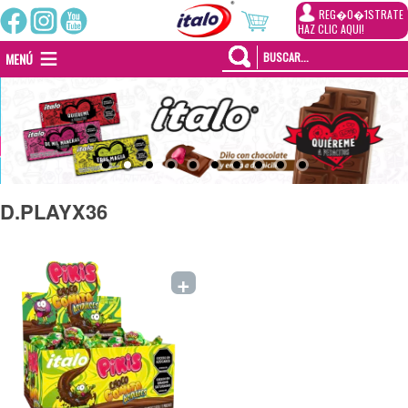
REG�0�1STRATE
HAZ CLIC AQUI!
MENÚ
D.PLAYX36
+