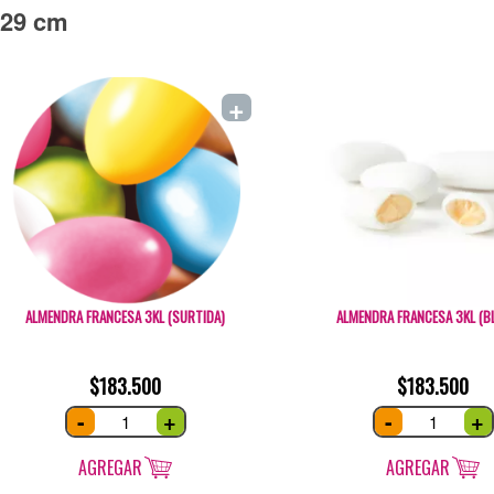
29 cm
+
ALMENDRA FRANCESA 3KL (SURTIDA)
ALMENDRA FRANCESA 3KL (B
$
183.500
$
183.500
Almendra
Almendra
-
+
-
+
Francesa
Francesa
3kl
3kl
(Surtida)
(Blanca)
quantity
quantity
AGREGAR
AGREGAR