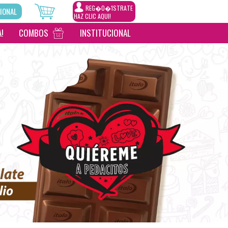
REG�0�1STRATE
IONAL
HAZ CLIC AQUI!
!
COMBOS
INSTITUCIONAL