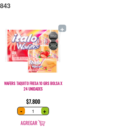
843
+
WAFERS TAQUITO FRESA 10 GRS BOLSA X
24 UNIDADES
$
7.800
Wafers
-
+
Taquito
Fresa
10
grs
AGREGAR
bolsa
x