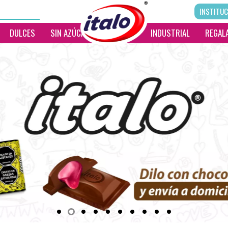
INSTITUC
DULCES
SIN AZÚCAR
__________
INDUSTRIAL
REGALA