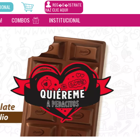
REG�0�1STRATE
IONAL
HAZ CLIC AQUI!
!
COMBOS
INSTITUCIONAL