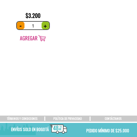
$
3.200
Almendra
-
+
Sonora
50
grs
quantity
AGREGAR
TÉRMINOS Y CONDICIONES
POLÍTICA DE PRIVACIDAD
CONTÁCTANOS
ENVÍOS SOLO EN BOGOTÁ
PEDIDO MÍNIMO DE $25.000