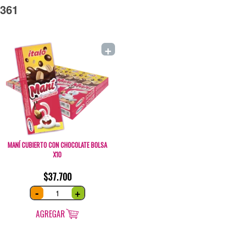
361
+
MANÍ CUBIERTO CON CHOCOLATE BOLSA
X10
$
37.700
Maní
-
+
cubierto
con
Chocolate
bolsa
AGREGAR
x10
quantity