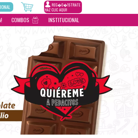
REG�0�1STRATE
IONAL
HAZ CLIC AQUI!
!
COMBOS
INSTITUCIONAL