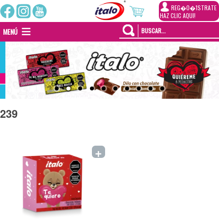
REG�0�1STRATE
HAZ CLIC AQUI!
MENÚ
239
+