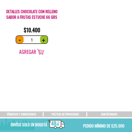
DETALLES CHOCOLATE CON RELLENO
SABOR A FRUTAS ESTUCHE 66 GRS
$
10.400
Detalles
-
+
Chocolate
con
relleno
sabor
AGREGAR
a
frutas
estuche
66
GRS
quantity
TÉRMINOS Y CONDICIONES
POLÍTICA DE PRIVACIDAD
CONTÁCTANOS
ENVÍOS SOLO EN BOGOTÁ
PEDIDO MÍNIMO DE $25.000