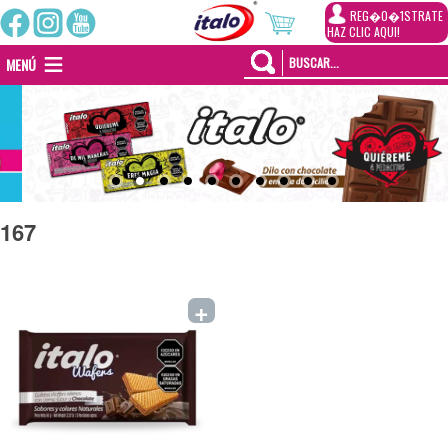
REG�0�1STRATE
HAZ CLIC AQUI!
MENÚ
167
+