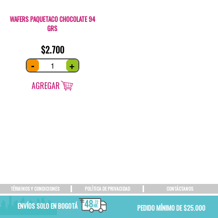
WAFERS PAQUETACO CHOCOLATE 94
GRS
$
2.700
Wafers
-
+
Paquetaco
Chocolate
94
grs
AGREGAR
quantity
TÉRMINOS Y CONDICIONES
POLÍTICA DE PRIVACIDAD
CONTÁCTANOS
ENVÍOS SOLO EN BOGOTÁ
PEDIDO MÍNIMO DE $25.000