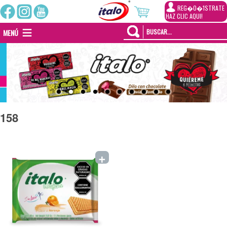
REG�0�1STRATE
HAZ CLIC AQUI!
MENÚ
158
+