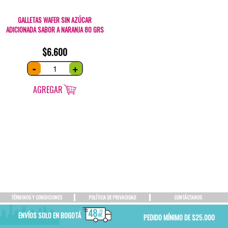
GALLETAS WAFER SIN AZÚCAR
ADICIONADA SABOR A NARANJA 80 GRS
$
6.600
Galletas
-
+
Wafer
sin
azúcar
adicionada
AGREGAR
SABOR
A
NARANJA
80
grs
quantity
TÉRMINOS Y CONDICIONES
POLÍTICA DE PRIVACIDAD
CONTÁCTANOS
ENVÍOS SOLO EN BOGOTÁ
PEDIDO MÍNIMO DE $25.000