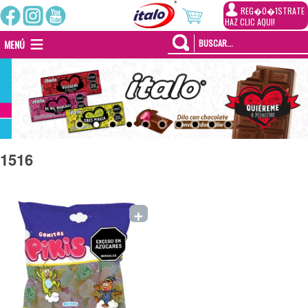
REG�0�1STRATE
HAZ CLIC AQUI!
MENÚ
1516
+