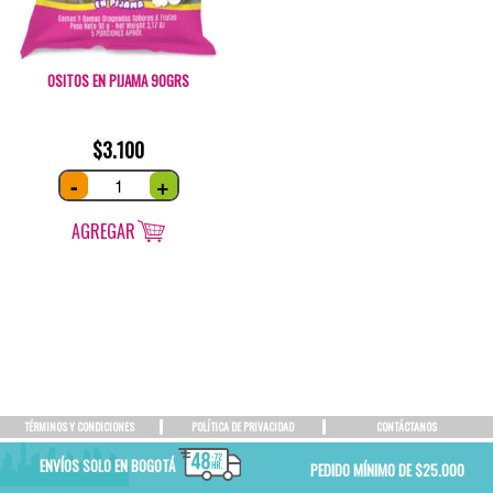
OSITOS EN PIJAMA 90GRS
$
3.100
Ositos
-
+
en
Pijama
90grs
quantity
AGREGAR
TÉRMINOS Y CONDICIONES
POLÍTICA DE PRIVACIDAD
CONTÁCTANOS
ENVÍOS SOLO EN BOGOTÁ
PEDIDO MÍNIMO DE $25.000