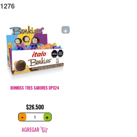
1276
+
BONKISS TRES SABORES DPX24
$
26.500
Bonkiss
-
+
tres
sabores
DPx24
quantity
AGREGAR