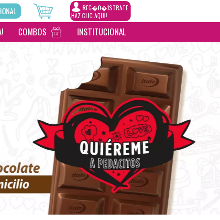
REG�0�1STRATE
IONAL
HAZ CLIC AQUI!
!
COMBOS
INSTITUCIONAL