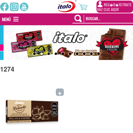
REG�0�1STRATE
HAZ CLIC AQUI!
MENÚ
1274
+