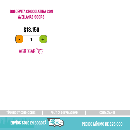
DOLCEVITA CHOCOLATINA CON
AVELLANAS 90GRS
$
13.150
Dolcevita
-
+
chocolatina
con
avellanas
90grs
AGREGAR
quantity
TÉRMINOS Y CONDICIONES
POLÍTICA DE PRIVACIDAD
CONTÁCTANOS
ENVÍOS SOLO EN BOGOTÁ
PEDIDO MÍNIMO DE $25.000