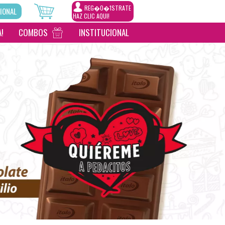
REG�0�1STRATE
IONAL
HAZ CLIC AQUI!
!
COMBOS
INSTITUCIONAL