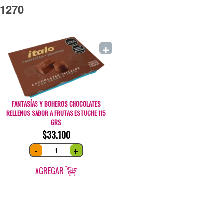
1270
+
FANTASÍAS Y BOHEROS CHOCOLATES
RELLENOS SABOR A FRUTAS ESTUCHE 115
GRS
$
33.100
Fantasías
-
+
y
Boheros
chocolates
rellenos
AGREGAR
sabor
a
Frutas
estuche
115
grs
quantity