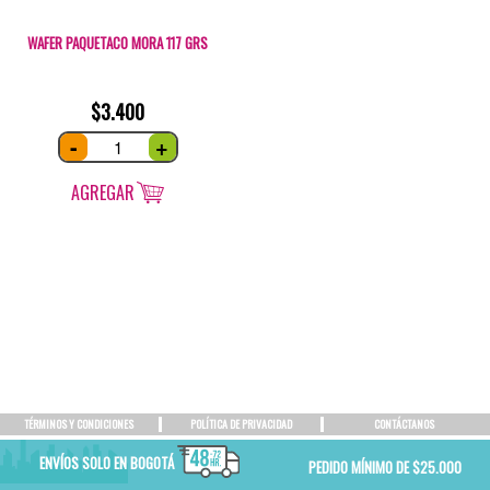
WAFER PAQUETACO MORA 117 GRS
$
3.400
Wafer
-
+
Paquetaco
Mora
117
grs
AGREGAR
quantity
TÉRMINOS Y CONDICIONES
POLÍTICA DE PRIVACIDAD
CONTÁCTANOS
ENVÍOS SOLO EN BOGOTÁ
PEDIDO MÍNIMO DE $25.000