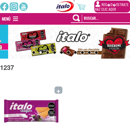
REG�0�1STRATE
HAZ CLIC AQUI!
MENÚ
1237
+