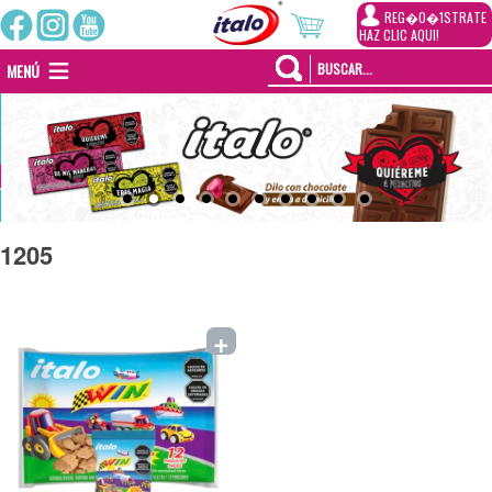
REG�0�1STRATE
HAZ CLIC AQUI!
MENÚ
1205
+