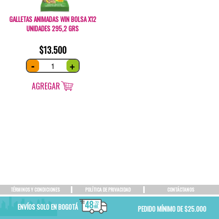
GALLETAS ANIMADAS WIN BOLSA X12
UNIDADES 295,2 GRS
$
13.500
Galletas
-
+
Animadas
Win
bolsa
x12
AGREGAR
unidades
295,2
GRS
quantity
TÉRMINOS Y CONDICIONES
POLÍTICA DE PRIVACIDAD
CONTÁCTANOS
ENVÍOS SOLO EN BOGOTÁ
PEDIDO MÍNIMO DE $25.000