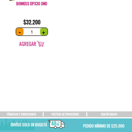
BONKISS DPX30 UND
$
32.200
Bonkiss
-
+
DPx30
und
quantity
AGREGAR
TÉRMINOS Y CONDICIONES
POLÍTICA DE PRIVACIDAD
CONTÁCTANOS
ENVÍOS SOLO EN BOGOTÁ
PEDIDO MÍNIMO DE $25.000