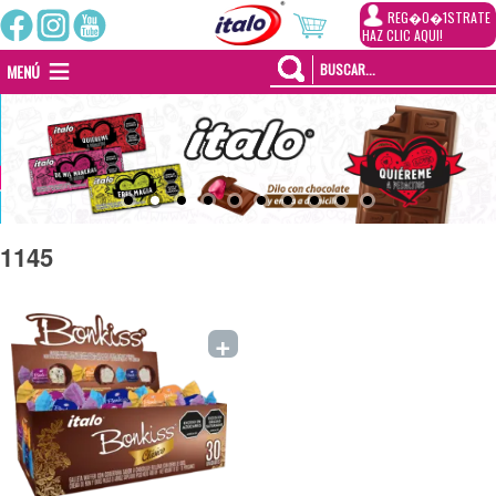
REG�0�1STRATE
HAZ CLIC AQUI!
MENÚ
1145
+