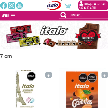
REG�0�1STRATE
HAZ CLIC AQUI!
MENÚ
7 cm
+
+