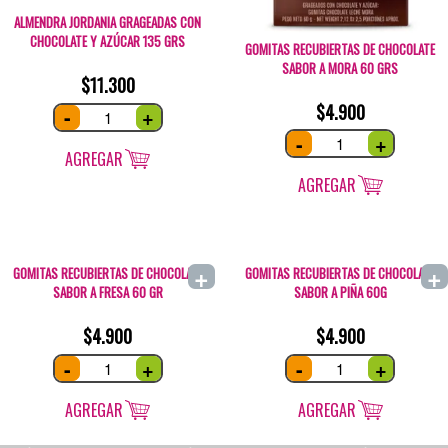
ALMENDRA JORDANIA GRAGEADAS CON
CHOCOLATE Y AZÚCAR 135 GRS
GOMITAS RECUBIERTAS DE CHOCOLATE
SABOR A MORA 60 GRS
$
11.300
$
4.900
Almendra
-
+
Jordania
grageadas
Gomitas
-
+
con
recubiertas
chocolate
AGREGAR
de
y
chocolate
azúcar
sabor
AGREGAR
135
a
grs
Mora
quantity
60
grs
quantity
+
+
GOMITAS RECUBIERTAS DE CHOCOLATE
GOMITAS RECUBIERTAS DE CHOCOLATE
SABOR A FRESA 60 GR
SABOR A PIÑA 60G
$
4.900
$
4.900
GOMITAS
Gomitas
-
+
-
+
RECUBIERTAS
recubiertas
DE
de
CHOCOLATE
chocolate
SABOR
sabor
AGREGAR
AGREGAR
A
a
FRESA
Piña
60
60g