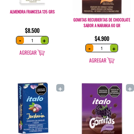
ALMENDRA FRANCESA 135 GRS
GOMITAS RECUBIERTAS DE CHOCOLATE
SABOR A NARANJA 60 GR
$
8.500
$
4.900
Almendra
-
+
Francesa
135
Gomitas
-
+
grs
recubiertas
quantity
AGREGAR
de
chocolate
sabor
AGREGAR
a
Naranja
60
gr
quantity
+
+