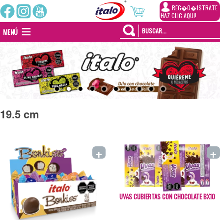
REG�0�1STRATE
HAZ CLIC AQUI!
MENÚ
19.5 cm
+
+
UVAS CUBIERTAS CON CHOCOLATE BX10