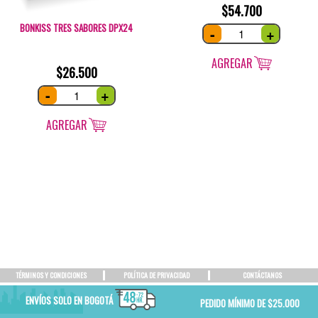
$
54.700
BONKISS TRES SABORES DPX24
Uvas
-
+
cubiertas
con
chocolate
Bx10
AGREGAR
quantity
$
26.500
Bonkiss
-
+
tres
sabores
DPx24
quantity
AGREGAR
TÉRMINOS Y CONDICIONES
POLÍTICA DE PRIVACIDAD
CONTÁCTANOS
ENVÍOS SOLO EN BOGOTÁ
PEDIDO MÍNIMO DE $25.000