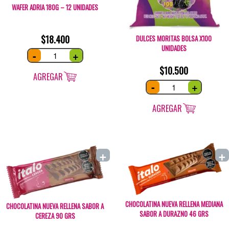
WAFER ADRIA 180G – 12 UNIDADES
$
18.400
DULCES MORITAS BOLSA X100
UNIDADES
Wafer
-
+
Adria
180g
$
10.500
-
12
AGREGAR
unidades
Dulces
-
+
quantity
Moritas
bolsa
x100
unidades
AGREGAR
quantity
+
+
CHOCOLATINA NUEVA RELLENA MEDIANA
CHOCOLATINA NUEVA RELLENA SABOR A
SABOR A DURAZNO 46 GRS
CEREZA 90 GRS