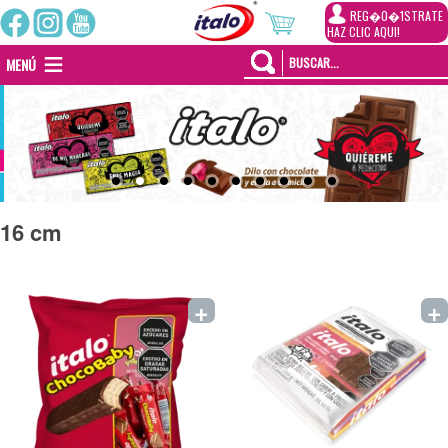
REG�0�1STRATE
HAZ CLIC AQUI!
MENÚ
16 cm
+
+