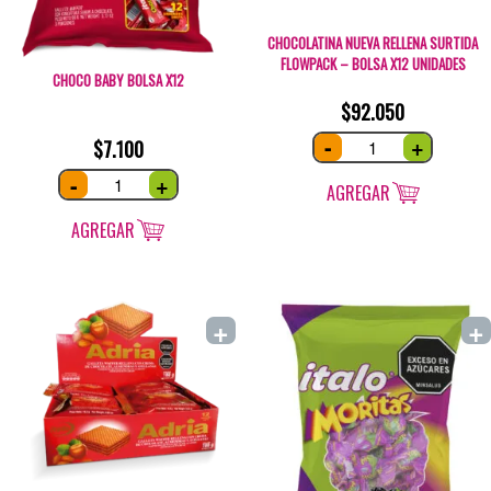
CHOCOLATINA NUEVA RELLENA SURTIDA
FLOWPACK – BOLSA X12 UNIDADES
CHOCO BABY BOLSA X12
$
92.050
CHOCOLATINA
-
+
$
7.100
NUEVA
RELLENA
SURTIDA
Choco
-
+
FLOWPACK
Baby
AGREGAR
-
bolsa
Bolsa
x12
x12
quantity
AGREGAR
unidades
quantity
+
+