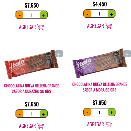
$
4.450
$
7.650
CHOCOLATINA
-
+
CHOCOLATINA
-
+
NUEVA
NUEVA
RELLENA
RELLENA
MEDIANA
SABOR
SABOR
AGREGAR
A
AGREGAR
A
CEREZA
DURAZNO
90
46
grs
grs
quantity
quantity
+
+
CHOCOLATINA NUEVA RELLENA GRANDE
CHOCOLATINA NUEVA RELLENA GRANDE
SABOR A MORA 90 GRS
SABOR A DURAZNO 90 GRS
$
7.650
$
7.650
CHOCOLATINA
-
+
CHOCOLATINA
-
+
NUEVA
NUEVA
RELLENA
RELLENA
GRANDE
GRANDE
SABOR
AGREGAR
SABOR
AGREGAR
A
A
MORA
DURAZNO