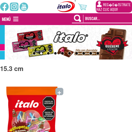
REG�0�1STRATE
HAZ CLIC AQUI!
MENÚ
15.3 cm
+