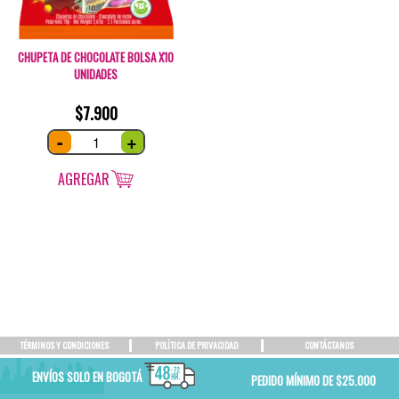
CHUPETA DE CHOCOLATE BOLSA X10
UNIDADES
$
7.900
Chupeta
-
+
de
chocolate
bolsa
x10
AGREGAR
unidades
quantity
TÉRMINOS Y CONDICIONES
POLÍTICA DE PRIVACIDAD
CONTÁCTANOS
ENVÍOS SOLO EN BOGOTÁ
PEDIDO MÍNIMO DE $25.000